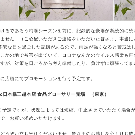
明けるであろう梅雨シーズンを前に、記録的な豪雨が断続的に続
りません。（ご心配いただきご連絡をいただいた皆さま、本当に
不安な日を過ごした記憶があるので、雨足が強くなると警戒は
どこかの地で被害が出ていて、コロナなんかのウイルス感染も再
ますが、対策を日ごろから考え準備したり、負けずに頑張ってま
りに店頭にてプロモーションを行う予定です。
imc日本橋三越本店 食品グローサリー売場 （東京）
く予定ですが、状況によっては短縮、中止させていただく場合
ので、お買い求めいただけます。
、どうぞお立ち寄りくださいませ。皆さまのお越しを心よりお待