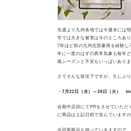
先週より九州各地では今週末には
市では大きな被害は今のところあ
7年ほど前の九州北部豪雨を経験し
年に一度のはずの異常気象も毎年
風シーズンと不安もいっぱいあり
さてそんな状況下ですが、久しぶ
・7月22日（水）～28日（火） 
会期中店頭にてPRをさせていただ
に商品は上記日程で並んでいます
今回新商品も持っていきますので