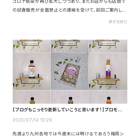
コロナ感染が再び拡大しつつあり、またお店からも店頭で
の試食販売が全面禁止との連絡を受けて、前回ご案内しま
した22日（水）～28日（火）までのimc日本橋三越本店にお
続きを読む
ける店頭でのプロモーションは中止すること...
【ブログもこっそり更新していこうと思います！】プロモーシ
ョン販売のお知らせ。
2020/07/14 10:29
先週より九州各地では今週末には明けるであろう梅雨シ